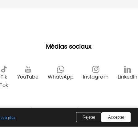
Médias sociaux
Tik
YouTube
WhatsApp
Instagram
LinkedIn
Tok
Ressources
Politique de
Carrières
humaines
confidentialité
voir plus
Rejeter
Accepter