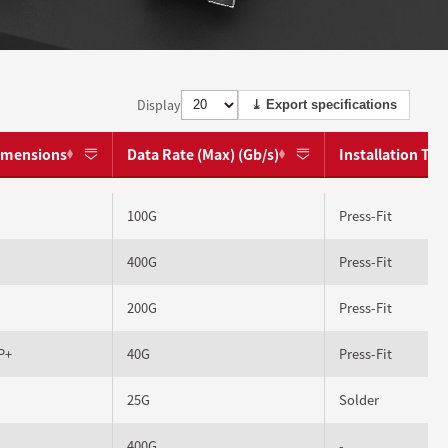
Display
⤓ Export specifications
dimensions
Data Rate (Max) (Gb/s)
Installation Ty
100G
Press-Fit
400G
Press-Fit
200G
Press-Fit
P+
40G
Press-Fit
25G
Solder
400G
-