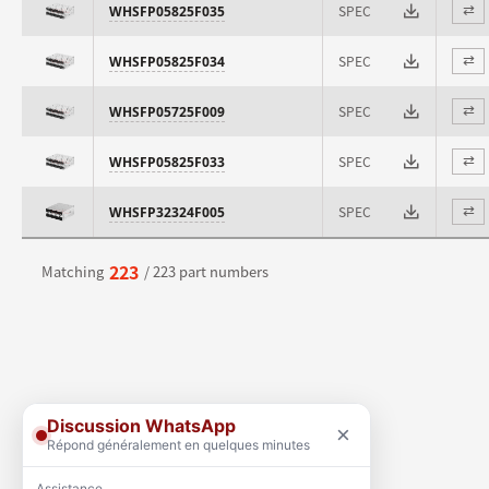
SPEC
WHSFP05825F035
⇄
SPEC
WHSFP05825F034
⇄
SPEC
WHSFP05725F009
⇄
SPEC
WHSFP05825F033
⇄
SPEC
WHSFP32324F005
⇄
223
Matching
/ 223 part numbers
Discussion WhatsApp
×
Répond généralement en quelques minutes
Assistance