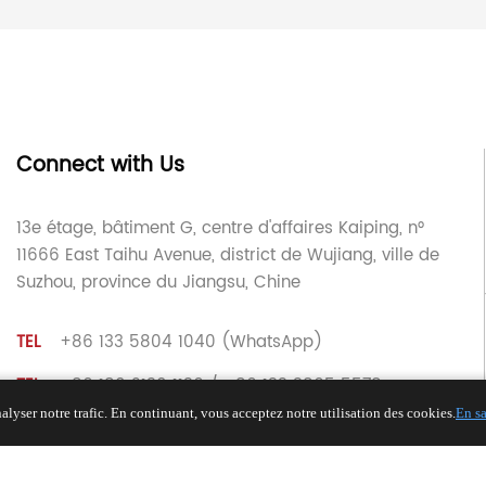
Connect with Us
13e étage, bâtiment G, centre d'affaires Kaiping, n°
11666 East Taihu Avenue, district de Wujiang, ville de
Suzhou, province du Jiangsu, Chine
TEL
+86 133 5804 1040 (WhatsApp)
TEL
+86 180 2130 1136 / +86 133 3865 5578
lyser notre trafic. En continuant, vous acceptez notre utilisation des cookies.
En sa
E-MAIL
voohu@voohuele.com