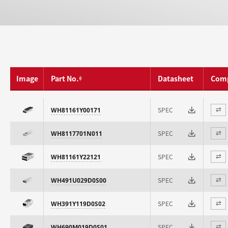
Image
Part No.
Datasheet
Com
SPEC
WH81161Y00171
⇄
SPEC
WH8117701N011
⇄
SPEC
WH81161Y22121
⇄
SPEC
WH491U029D0S00
⇄
SPEC
WH391Y119D0S02
⇄
SPEC
WH690M019D0S01
⇄