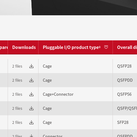
pare
Downloads
Pluggable I/O product type
Overall 
Cage
QSFP28
2 files
Cage
QSFPDD
2 files
Cage+Connector
QSFP56
2 files
Cage
QSFP/QSF
2 files
Cage
SFP28
2 files
Connector
QSFPDD
2 files