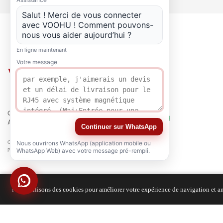
Salut ! Merci de vous connecter
avec VOOHU ! Comment pouvons-
nous vous aider aujourd’hui ?
En ligne maintenant
Votre message
QUALITÉ
ATTESTATION
Continuer sur WhatsApp
Copyright © 2021-2026 voohuele.com Tous droits réservés
Nous ouvrirons WhatsApp (application mobile ou
Produits populaires
-
Plan du site
-
Spécial
WhatsApp Web) avec votre message pré-rempli.
Nous utilisons des cookies pour améliorer votre expérience de navigation et ana