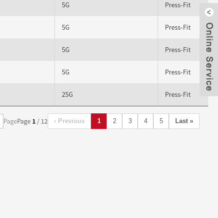
5G
Press-Fit
5G
Press-Fit
Fer
5G
Press-Fit
5G
Press-Fit
25G
Press-Fit
Page
Page
1
/ 12
‹ Previous
1
2
3
4
5
Last »