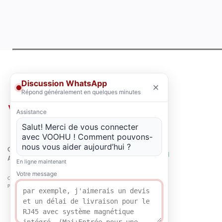
Discussion WhatsApp
×
Répond généralement en quelques minutes
Assistance
Salut! Merci de vous connecter
avec VOOHU ! Comment pouvons-
nous vous aider aujourd’hui ?
QUALITÉ
ATTESTATION
En ligne maintenant
Votre message
Copyright © 2021-2026 voohuele.com Tous droits réservés
Produits populaires
-
Plan du site
-
Spécial