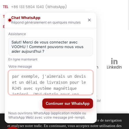
TEL
+86 133 5804 1040 (WhatsApp)
TEL
+86 180 2130 1136 / +86 133 3865 5578
Chat WhatsApp
×
Répond généralement en quelques minutes
E-MAIL
voohu@voohuele.com
Assistance
Médias sociaux
Salut! Merci de vous connecter avec
VOOHU ! Comment pouvons-nous vous
aider aujourd’hui ?
En ligne maintenant
Votre message
Tik
YouTube
WhatsApp
Instagram
LinkedIn
Tok
Ressources
Politique de
Carrières
humaines
confidentialité
Continuer sur WhatsApp
Nous ouvrirons WhatsApp (application mobile ou
WhatsApp Web) avec votre message pré-rempli.
Nous utilisons des cookies pour améliorer votre expérience de navigation
et analyser notre trafic. En continuant, vous acceptez notre utilisation des