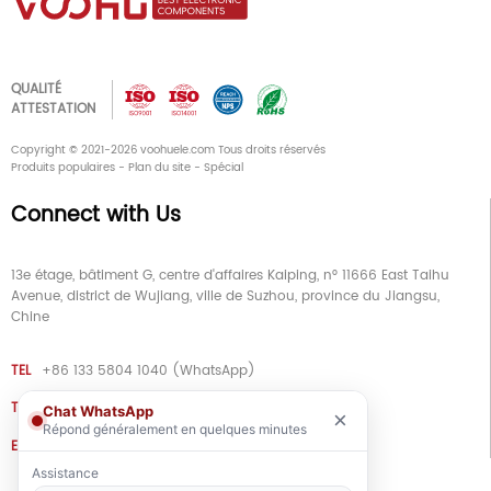
QUALITÉ
ATTESTATION
Copyright © 2021-2026 voohuele.com Tous droits réservés
Produits populaires
-
Plan du site
-
Spécial
Connect with Us
13e étage, bâtiment G, centre d'affaires Kaiping, n° 11666 East Taihu
Avenue, district de Wujiang, ville de Suzhou, province du Jiangsu,
Chine
TEL
+86 133 5804 1040 (WhatsApp)
TEL
+86 180 2130 1136 / +86 133 3865 5578
Chat WhatsApp
×
Répond généralement en quelques minutes
E-MAIL
voohu@voohuele.com
Assistance