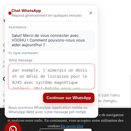
Chat WhatsApp
×
Répond généralement en quelques minutes
Assistance
Salut! Merci de vous connecter avec
VOOHU ! Comment pouvons-nous vous
aider aujourd’hui ?
QUALITÉ
ATTESTATION
En ligne maintenant
Votre message
Copyright © 2021-2026 voohuele.com Tous droits réservés
Produits populaires
-
Plan du site
-
Spécial
Connect with Us
13e étage, bâtiment G, centre d'affaires Kaiping, n° 11666 East Taihu
Continuer sur WhatsApp
Avenue, district de Wujiang, ville de Suzhou, province du Jiangsu,
Chine
Nous ouvrirons WhatsApp (application mobile ou
WhatsApp Web) avec votre message pré-rempli.
Nous utilisons des cookies pour améliorer votre expérience de navigation
et analyser notre trafic. En continuant, vous acceptez notre utilisation des
TEL
+86 133 5804 1040 (WhatsApp)
cookies.
En savoir plus
TEL
+86 180 2130 1136 / +86 133 3865 5578