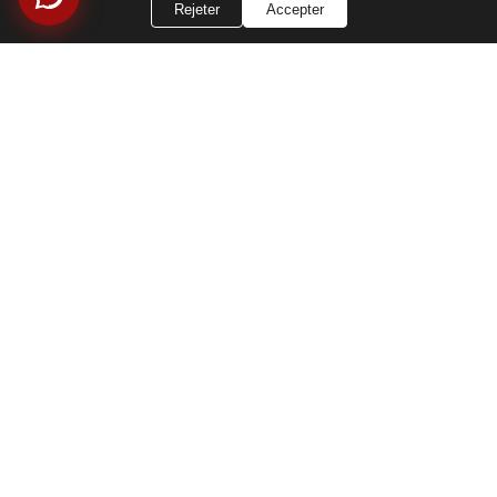
Rejeter
Accepter
E-MAIL
voohu@voohuele.com
Médias sociaux
Tik
YouTube
WhatsApp
Instagram
LinkedIn
Tok
Ressources
Politique de
Carrières
humaines
confidentialité