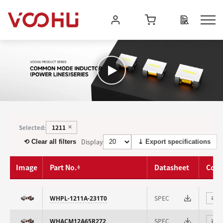
1211
Selected:
✕
Display
⟲ Clear all filters
⤓ Export specifications
Image
Part No.
Datasheet
Com
SPEC
WHPL-1211A-231T0
⇄
SPEC
WHACM12A65R272
⇄