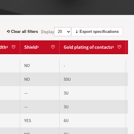
Display
⟲ Clear all filters
⤓ Export specifications
dth
Shield
Gold plating of contacts
P
NO
-
Y
NO
50U
N
—
3U
Y
—
3U
Y
YES
6U
Y