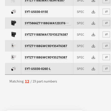
SPEC
SYTZT1188IWA17B3HT6387
⇄
SPEC
SYT-US030-015E
⇄
SYT5866ZT1188GWA12D3T6387
SPEC
⇄
SPEC
SYTZT1188IWA17DY3S2T6387
⇄
SPEC
SYTZT1188GWC9DY3S4T6387
⇄
SPEC
SYTZT1188GWC9DY3S2T6387
⇄
SPEC
SYT-US030-026E-L
⇄
12
Matching
/ 19 part numbers