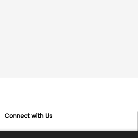
Connect with Us
13e étage, bâtiment G, centre d'affaires Kaiping, n°