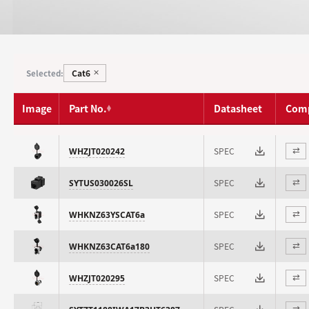
Cat6
Selected:
✕
Image
Part No.
Datasheet
Com
SPEC
WHZJT020242
⇄
SPEC
SYTUS030026SL
⇄
SPEC
WHKNZ63YSCAT6a
⇄
SPEC
WHKNZ63CAT6a180
⇄
SPEC
WHZJT020295
⇄