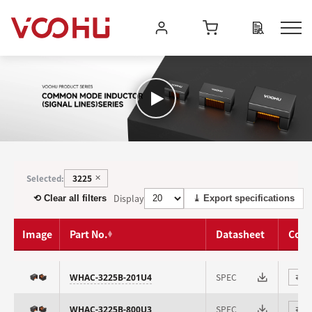
3225
Selected:
✕
Display
⟲ Clear all filters
⤓ Export specifications
Image
Part No.
Datasheet
Com
SPEC
WHAC-3225B-201U4
⇄
SPEC
WHAC-3225B-800U3
⇄