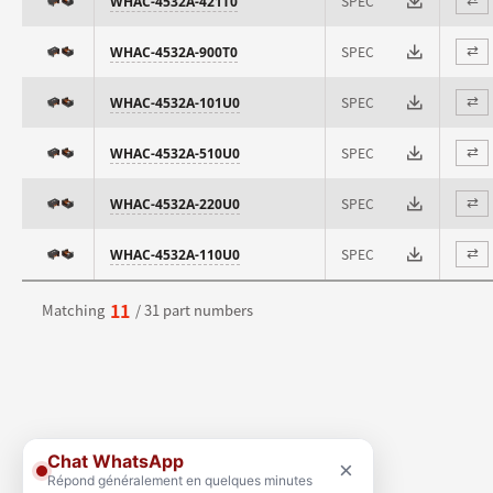
SPEC
WHAC-4532A-421T0
⇄
SPEC
WHAC-4532A-900T0
⇄
SPEC
WHAC-4532A-101U0
⇄
SPEC
WHAC-4532A-510U0
⇄
SPEC
WHAC-4532A-220U0
⇄
SPEC
WHAC-4532A-110U0
⇄
11
Matching
/ 31 part numbers
Chat WhatsApp
×
Répond généralement en quelques minutes