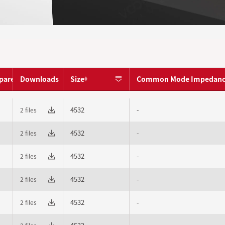
pare
Downloads
Size
Common Mode Impedanc
4532
-
2 files
4532
-
2 files
4532
-
2 files
4532
-
2 files
4532
-
2 files