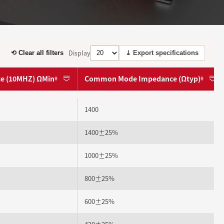
Display
⟲ Clear all filters
⤓ Export specifications
e (10MHZ) ΩMin
Common Mode Impedance (Ωtyp)
1400
1400±25%
1000±25%
800±25%
600±25%