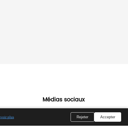
Médias sociaux
voir plus
Rejeter
Accepter
Tik
YouTube
WhatsApp
Instagram
LinkedIn