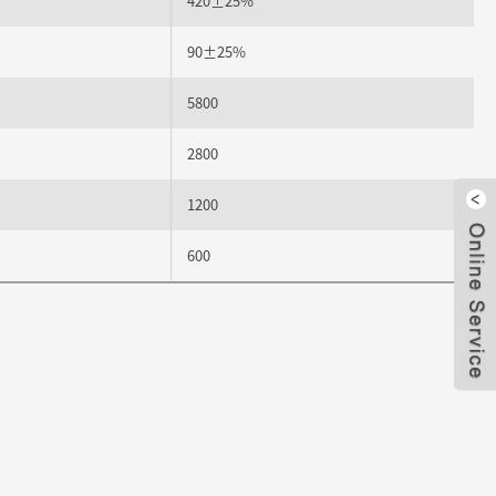
420±25%
90±25%
5800
2800
1200
600
Fer