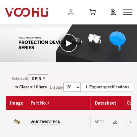
3 PIN
Selected:
✕
Display
⟲ Clear all filters
⤓ Export specifications
Image
Part No.
Datasheet
Com
SPEC
WHGT090V1P0A
⇄