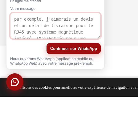
En ligne maintenant
Votre message
Continuer sur WhatsApp
Nous ouvrirons WhatsApp (application mobile ou
WhatsApp Web) avec votre message pré-rempli.
Nous utilisons des cookies pour améliorer votre expérience de navigation et ana
QUALITÉ
ATTESTATION
Copyright © 2021-2026 voohuele.com Tous droits réservés
Produits populaires
-
Plan du site
-
Spécial