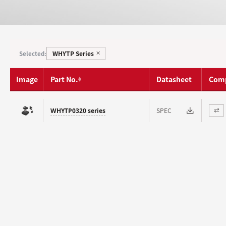
WHYTP Series
Selected:
✕
Image
Part No.
Datasheet
Com
SPEC
WHYTP0320 series
⇄