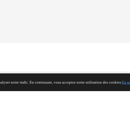
Connect with Us
lyser notre trafic. En continuant, vous acceptez notre utilisation des cookies.
En sa
13e étage, bâtiment G, centre d'affaires Kaiping, n°
11666 East Taihu Avenue, district de Wujiang, ville de
Suzhou, province du Jiangsu, Chine
TEL
+86 133 5804 1040 (WhatsApp)