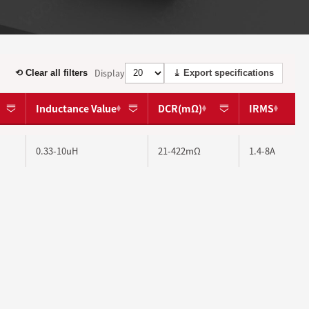
Display
⟲ Clear all filters
⤓ Export specifications
Inductance Value
DCR(mΩ)
IRMS
0.33-10uH
21-422mΩ
1.4-8A