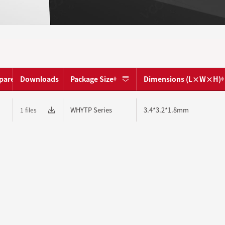
pare
Downloads
Package Size
Dimensions (L×W×H)
WHYTP Series
3.4*3.2*1.8mm
1 files