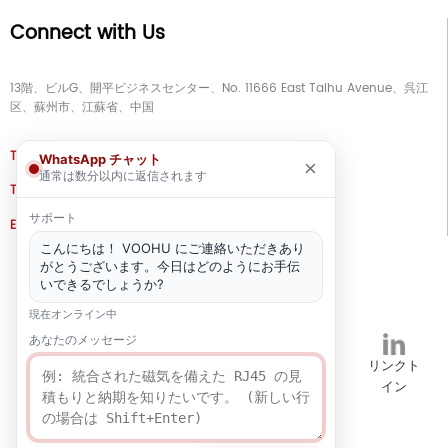
Connect with Us
13階、ビルG、開平ビジネスセンター、No. 11666 East Taihu Avenue、呉江
区、蘇州市、江蘇省、中国
TEL
+86 133 5804 1040 (WhatsApp)
WhatsApp チャット
×
通常は数分以内に返信されます
TEL
+86 180 2130 1136 / +86 133 3865 5578
サポート
E-MAIL
voohu@voohuele.com
こんにちは！ VOOHU にご連絡いただきあり
ソーシャルメディア
がとうございます。今日はどのようにお手伝
いできるでしょうか?
現在オンライン中
あなたのメッセージ
TikTok
YouTube
ワッツア
インスタグ
リンクト
ップ
ラム
イン