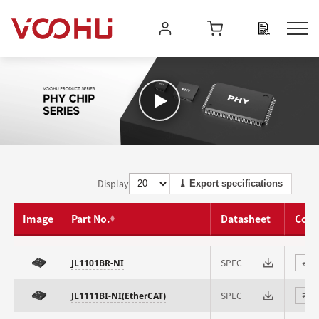
Display
⤓ Export specifications
Image
Part No.
Datasheet
Com
SPEC
JL1101BR-NI
⇄
SPEC
JL1111BI-NI(EtherCAT)
⇄