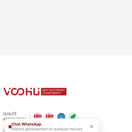
QUALITÉ
ATTESTATION
Chat WhatsApp
×
Répond généralement en quelques minutes
Copyright © 2021-2026 voohuele.com Tous droits réservés