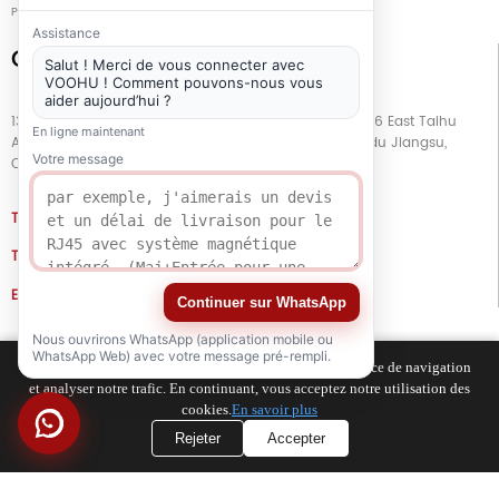
Produits populaires
-
Plan du site
-
Spécial
Assistance
Connect with Us
Salut ! Merci de vous connecter avec
VOOHU ! Comment pouvons-nous vous
aider aujourd’hui ?
13e étage, bâtiment G, centre d'affaires Kaiping, n° 11666 East Taihu
En ligne maintenant
Avenue, district de Wujiang, ville de Suzhou, province du Jiangsu,
Votre message
Chine
TEL
+86 133 5804 1040 (WhatsApp)
TEL
+86 180 2130 1136 / +86 133 3865 5578
E-MAIL
voohu@voohuele.com
Continuer sur WhatsApp
Médias sociaux
Nous ouvrirons WhatsApp (application mobile ou
WhatsApp Web) avec votre message pré-rempli.
Nous utilisons des cookies pour améliorer votre expérience de navigation
et analyser notre trafic. En continuant, vous acceptez notre utilisation des
cookies.
En savoir plus
Rejeter
Accepter
Tik
YouTube
WhatsApp
Instagram
LinkedIn
Tok