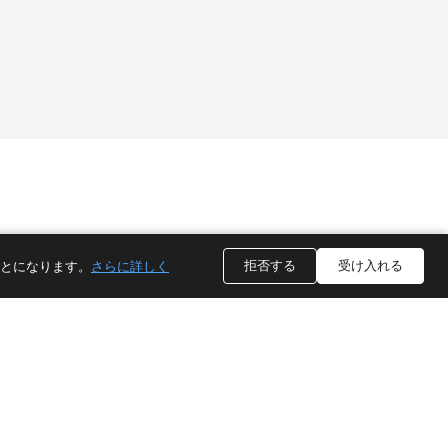
ソーシャルメディア
拒否する
受け入れる
ことになります。
さらに詳しく
TikTok
YouTube
ワッ
インス
リン
ツア
タグラ
クト
ップ
ム
イン