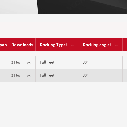
pare
Downloads
Docking Type
Docking angle
Full Teeth
90°
2 files
Full Teeth
90°
2 files