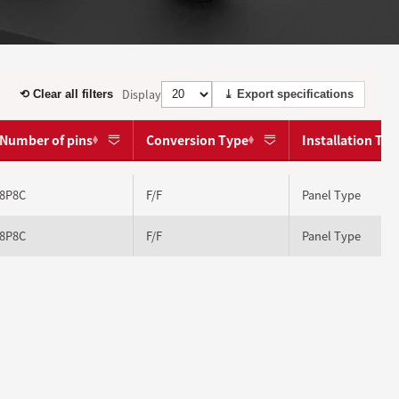
Display
⟲ Clear all filters
⤓ Export specifications
Number of pins
Conversion Type
Installation Ty
8P8C
F/F
Panel Type
8P8C
F/F
Panel Type