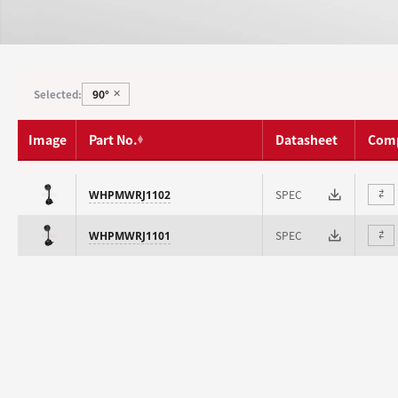
90°
Selected:
✕
Image
Part No.
Datasheet
Com
SPEC
WHPMWRJ1102
⇄
SPEC
WHPMWRJ1101
⇄