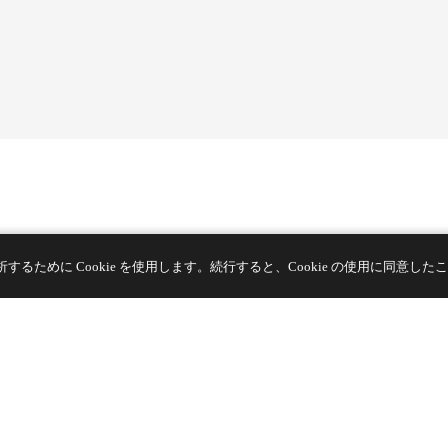
Connect with Us
ために Cookie を使用します。続行すると、Cookie の使用に同意した
13階、ビルG、開平ビジネスセンター、No. 11666 East Taihu
Avenue、呉江区、蘇州市、江蘇省、中国
TEL
+86 133 5804 1040 (WhatsApp)
TEL
+86 180 2130 1136 / +86 133 3865 5578