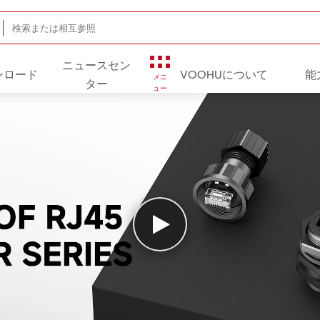
ニュースセン
ンロード
VOOHUについて
能
メニ
ター
ュー