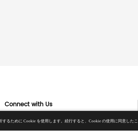
Connect with Us
ために Cookie を使用します。続行すると、Cookie の使用に同意した
13階、ビルG、開平ビジネスセンター、No. 11666 East Taihu
Avenue、呉江区、蘇州市、江蘇省、中国