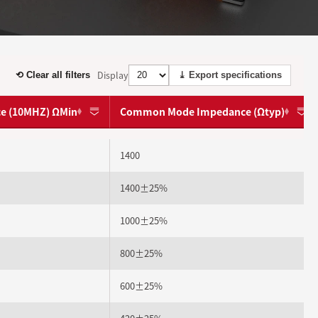
Display
⟲ Clear all filters
⤓ Export specifications
e (10MHZ) ΩMin
Common Mode Impedance (Ωtyp)
1400
1400±25%
1000±25%
800±25%
600±25%