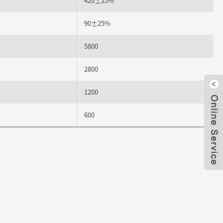
420±25%
90±25%
5800
2800
1200
閉じ
600