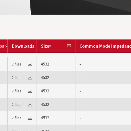
pare
Downloads
Size
Common Mode Impedanc
4532
-
2 files
4532
-
2 files
4532
-
2 files
4532
-
2 files
4532
-
2 files