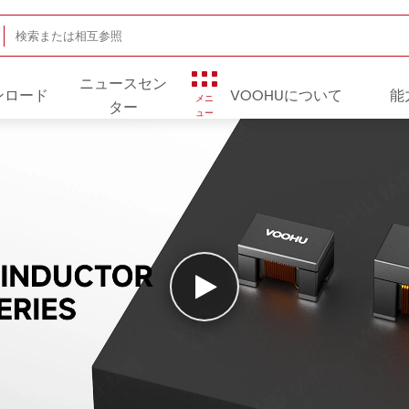
ニュースセン
ンロード
VOOHUについて
能
メニ
ター
ュー