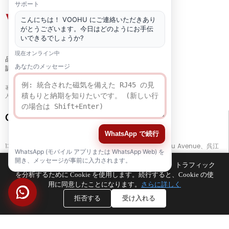
サポート
こんにちは！ VOOHU にご連絡いただきあり
がとうございます。今日はどのようにお手伝
いできるでしょうか?
現在オンライン中
品質
あなたのメッセージ
認証
著作権 © 2021-2026 voohuele.com 全著作権所有
人気の製品
-
サイトマップ
-
スペシャル
Connect with Us
WhatsApp で続行
13階、ビルG、開平ビジネスセンター、No. 11666 East Taihu Avenue、呉江
WhatsApp (モバイル アプリまたは WhatsApp Web) を
区、蘇州市、江蘇省、中国
開き、メッセージが事前に入力されます。
お客様のブラウジング エクスペリエンスを向上させ、トラフィック
を分析するために Cookie を使用します。続行すると、Cookie の使
TEL
+86 133 5804 1040 (WhatsApp)
用に同意したことになります。
さらに詳しく
TEL
+86 180 2130 1136 / +86 133 3865 5578
拒否する
受け入れる
E-MAIL
voohu@voohuele.com