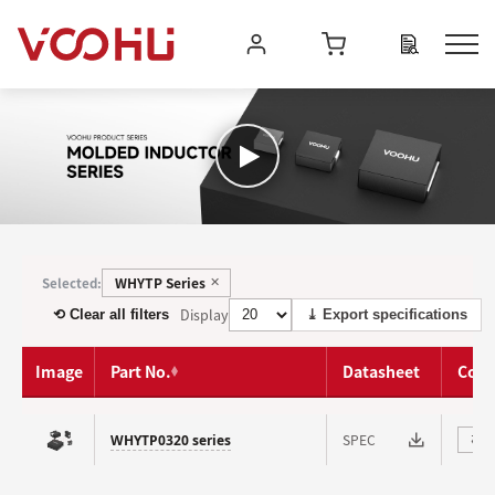
WHYTP Series
Selected:
✕
Display
⟲ Clear all filters
⤓ Export specifications
Image
Part No.
Datasheet
Com
SPEC
WHYTP0320 series
⇄