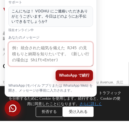
サポート
こんにちは！ VOOHU にご連絡いただきあり
がとうございます。今日はどのようにお手伝
いできるでしょうか?
現在オンライン中
品質
あなたのメッセージ
認証
著作権 © 2021-2026 voohuele.com 全著作権所有
人気の製品
-
サイトマップ
-
スペシャル
Connect with Us
WhatsApp で続行
13階、ビルG、開平ビジネスセンター、No. 11666 East Taihu Avenue、呉江
WhatsApp (モバイル アプリまたは WhatsApp Web) を
区、蘇州市、江蘇省、中国
開き、メッセージが事前に入力されます。
お客様のブラウジング エクスペリエンスを向上させ、トラフィック
を分析するために Cookie を使用します。続行すると、Cookie の使
TEL
+86 133 5804 1040 (WhatsApp)
用に同意したことになります。
さらに詳しく
TEL
+86 180 2130 1136 / +86 133 3865 5578
拒否する
受け入れる
E-MAIL
voohu@voohuele.com