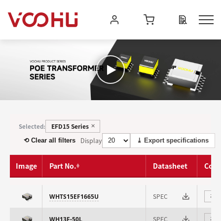
EFD15 Series
Selected:
✕
Display
⟲ Clear all filters
⤓ Export specifications
Image
Part No.
Datasheet
Com
SPEC
WHTS15EF1665U
⇄
SPEC
WH13F-50L
⇄