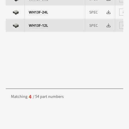
SPEC
WH13F-24L
⇄
SPEC
WH13F-12L
⇄
4
Matching
/ 54 part numbers