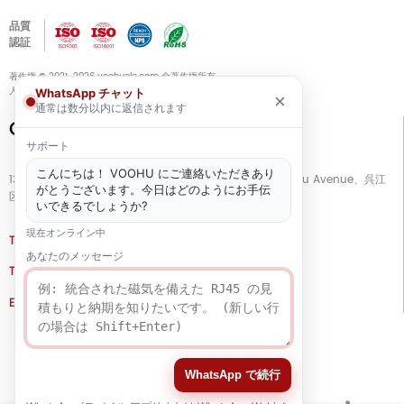
品質
認証
著作権 © 2021-2026 voohuele.com 全著作権所有
人気の製品
-
サイトマップ
-
スペシャル
WhatsApp チャット
×
通常は数分以内に返信されます
Connect with Us
サポート
こんにちは！ VOOHU にご連絡いただきあり
13階、ビルG、開平ビジネスセンター、No. 11666 East Taihu Avenue、呉江
がとうございます。今日はどのようにお手伝
区、蘇州市、江蘇省、中国
いできるでしょうか?
現在オンライン中
TEL
+86 133 5804 1040 (WhatsApp)
あなたのメッセージ
TEL
+86 180 2130 1136 / +86 133 3865 5578
E-MAIL
voohu@voohuele.com
ソーシャルメディア
WhatsApp で続行