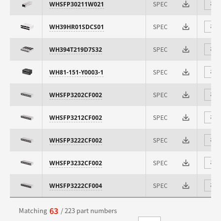
SPEC
WHSFP30211W021
⇄
SPEC
WH39HR01SDCS01
⇄
SPEC
WH394T219D7S32
⇄
SPEC
WH81-151-Y0003-1
⇄
SPEC
WHSFP3202CF002
⇄
SPEC
WHSFP3212CF002
⇄
SPEC
WHSFP3222CF002
⇄
SPEC
WHSFP3232CF002
⇄
SPEC
WHSFP3222CF004
⇄
63
Matching
/ 223 part numbers