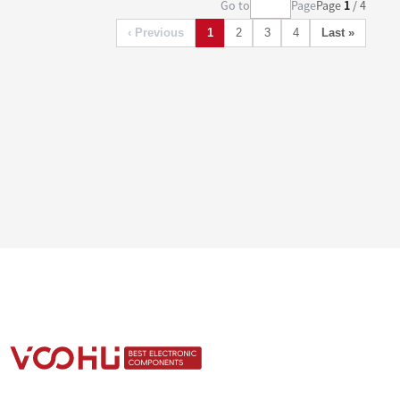
Go to
Page
Page
1
/ 4
‹ Previous
1
2
3
4
Last »