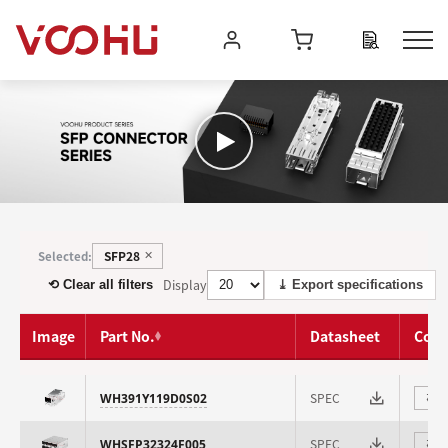
SFP28
Selected:
✕
Display
⟲ Clear all filters
⤓ Export specifications
Image
Part No.
Datasheet
Com
SPEC
WH391Y119D0S02
⇄
SPEC
WHSFP32324F005
⇄