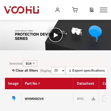
D14
Selected:
✕
Display
⟲ Clear all filters
⤓ Export specifications
Image
Part No.
Datasheet
Com
SPEC
WHM0082VA
⇄