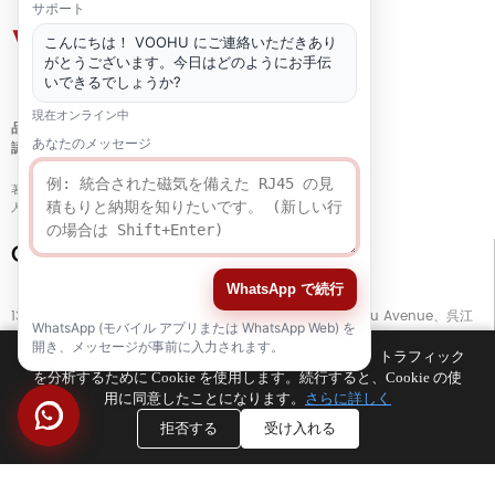
サポート
こんにちは！ VOOHU にご連絡いただきあり
がとうございます。今日はどのようにお手伝
いできるでしょうか?
現在オンライン中
品質
あなたのメッセージ
認証
著作権 © 2021-2026 voohuele.com 全著作権所有
人気の製品
-
サイトマップ
-
スペシャル
Connect with Us
WhatsApp で続行
13階、ビルG、開平ビジネスセンター、No. 11666 East Taihu Avenue、呉江
WhatsApp (モバイル アプリまたは WhatsApp Web) を
区、蘇州市、江蘇省、中国
開き、メッセージが事前に入力されます。
お客様のブラウジング エクスペリエンスを向上させ、トラフィック
を分析するために Cookie を使用します。続行すると、Cookie の使
TEL
+86 133 5804 1040 (WhatsApp)
用に同意したことになります。
さらに詳しく
TEL
+86 180 2130 1136 / +86 133 3865 5578
拒否する
受け入れる
E-MAIL
voohu@voohuele.com