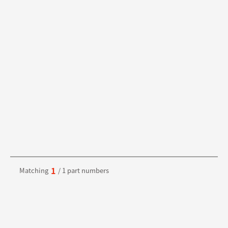
1
Matching
/ 1 part numbers