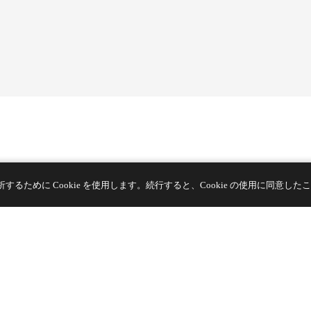
Connect with Us
ために Cookie を使用します。続行すると、Cookie の使用に同意した
13階、ビルG、開平ビジネスセンター、No. 11666 East Taihu
Avenue、呉江区、蘇州市、江蘇省、中国
TEL
+86 133 5804 1040 (WhatsApp)
TEL
+86 180 2130 1136 / +86 133 3865 5578