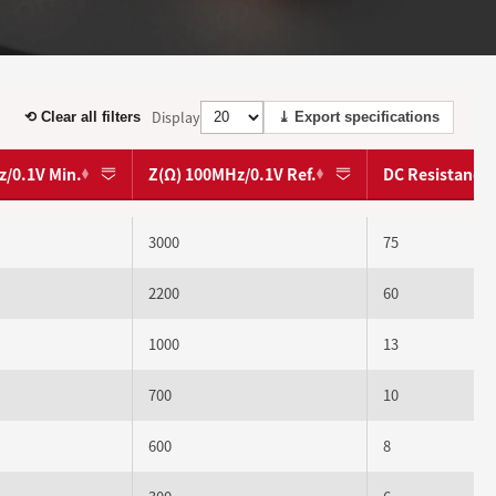
Display
⟲ Clear all filters
⤓ Export specifications
z/0.1V Min.
Z(Ω) 100MHz/0.1V Ref.
DC Resistance
3000
75
2200
60
1000
13
700
10
600
8