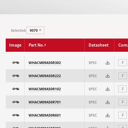
9070
Selected:
✕
Image
Part No.
Datasheet
Com
SPEC
WHACM09A50R302
⇄
SPEC
WHACM09A50R222
⇄
SPEC
WHACM09A50R102
⇄
SPEC
WHACM09A50R701
⇄
SPEC
WHACM09A50R601
⇄