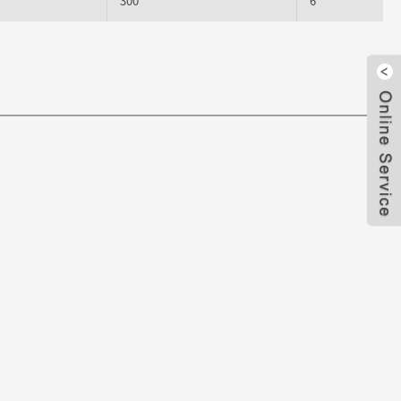
300
6
閉じ