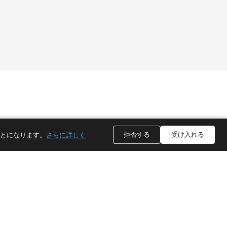
ソーシャルメディア
拒否する
受け入れる
ことになります。
さらに詳しく
TikTok
YouTube
ワッ
インス
リン
ツア
タグラ
クト
ップ
ム
イン