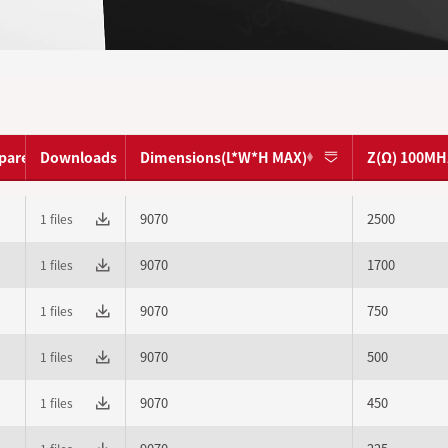
pare
Downloads
Dimensions(L*W*H MAX)
Z(Ω) 100MH
9070
2500
1 files
9070
1700
1 files
9070
750
1 files
9070
500
1 files
9070
450
1 files