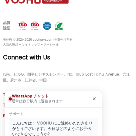
品質
認証
著作権 © 2021-2026 voohuele.com 全著作権所有
人気の製品
-
サイトマップ
-
スペシャル
Connect with Us
13階、ビルG、開平ビジネスセンター、No. 11666 East Taihu Avenue、呉江
区、蘇州市、江蘇省、中国
TEL
+86 133 5804 1040 (WhatsApp)
WhatsApp チャット
×
通常は数分以内に返信されます
TEL
+86 180 2130 1136 / +86 133 3865 5578
サポート
E-MAIL
voohu@voohuele.com
こんにちは！ VOOHU にご連絡いただきあり
ソーシャルメディア
がとうございます。今日はどのようにお手伝
いできるでしょうか?