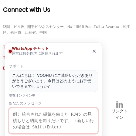
Connect with Us
13階、ビルG、開平ビジネスセンター、No. 11666 East Taihu Avenue、呉江
区、蘇州市、江蘇省、中国
TEL
+86 133 5804 1040 (WhatsApp)
WhatsApp チャット
×
通常は数分以内に返信されます
TEL
+86 180 2130 1136 / +86 133 3865 5578
サポート
E-MAIL
voohu@voohuele.com
こんにちは！ VOOHU にご連絡いただきあり
ソーシャルメディア
がとうございます。今日はどのようにお手伝
いできるでしょうか?
現在オンライン中
あなたのメッセージ
TikTok
YouTube
ワッツア
インスタグ
リンクト
ップ
ラム
イン