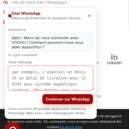
TEL
+86 133 5804 1040 (WhatsApp)
TEL
+86 180 2130 1136 / +86 133 3865 5578
Chat WhatsApp
×
Répond généralement en quelques minutes
E-MAIL
voohu@voohuele.com
Assistance
Médias sociaux
Salut ! Merci de vous connecter avec
VOOHU ! Comment pouvons-nous vous
aider aujourd’hui ?
En ligne maintenant
Votre message
Tik
YouTube
WhatsApp
Instagram
LinkedIn
Tok
Ressources
Politique de
Carrières
humaines
confidentialité
Continuer sur WhatsApp
Nous ouvrirons WhatsApp (application mobile ou
WhatsApp Web) avec votre message pré-rempli.
Nous utilisons des cookies pour améliorer votre expérience de navigation
et analyser notre trafic. En continuant, vous acceptez notre utilisation des
cookies.
En savoir plus