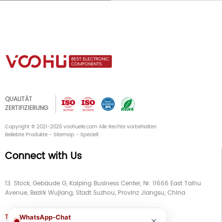
QUALITÄT
ZERTIFIZIERUNG
Copyright © 2021-2026 voohuele.com Alle Rechte vorbehalten
Beliebte Produkte
-
Sitemap
-
Speziell
Connect with Us
13. Stock, Gebäude G, Kaiping Business Center, Nr. 11666 East Taihu
Avenue, Bezirk Wujiang, Stadt Suzhou, Provinz Jiangsu, China
TEL
+86 133 5804 1040 (WhatsApp)
WhatsApp-Chat
×