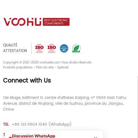
QUALITÉ
ATTESTATION
Copyright © 2021-2026 voohuele.com Tous droits réservés
Produits populaires
-
Plan du site
-
Spécial
Connect with Us
13e étage, bâtiment G, centre d'affaires Kaiping, n° 11666 East Taihu
Avenue, district de Wujiang, ville de Suzhou, province du Jiangsu,
Chine
TEL
+86 133 5804 1040 (WhatsApp)
TEL
+86 180 2130 1136 / +86 133 3865 5578
Discussion WhatsApp