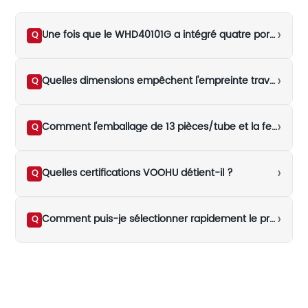
›
Une fois que le WHD40101G a intégré quatre ports, le schéma et le résultat du test d'un canal peuvent-ils être copiés comme conclusion pour les quatre ?
Q
›
Quelles dimensions empêchent l'empreinte traversante 40PIN du WHD40101G d'utiliser une empreinte DIP-40 conventionnelle ?
Q
›
Comment l'emballage de 13 pièces/tube et la fenêtre de soudure à la vague du WHD40101G doivent-ils être inclus dans la préparation de la production de masse ?
Q
›
Quelles certifications VOOHU détient-il ?
Q
›
Comment puis-je sélectionner rapidement le produit adapté à mon application ?
Q