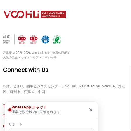
品質
認証
著作権 © 2021-2026 voohuele.com 全著作権所有
人気の製品
-
サイトマップ
-
スペシャル
Connect with Us
13階、ビルG、開平ビジネスセンター、No. 11666 East Taihu Avenue、呉江
区、蘇州市、江蘇省、中国
TEL
+86 133 5804 1040 (WhatsApp)
WhatsApp チャット
×
通常は数分以内に返信されます
TEL
+86 180 2130 1136 / +86 133 3865 5578
サポート
E-MAIL
voohu@voohuele.com