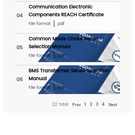
Communication Electronic
Components REACH Certificate
04
File format
pdf
Common Mode Choke Series
Selection Manual
05
File format
pdf
BMS Transformer Series Selection
Manual
06
File format
pdf
22 Total
1
2
3
4
Prev
Next