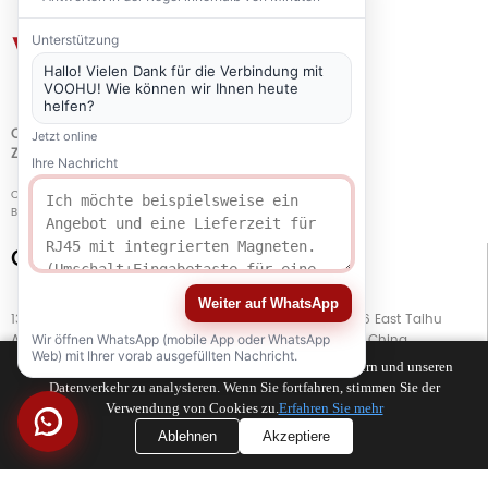
Unterstützung
Hallo! Vielen Dank für die Verbindung mit
VOOHU! Wie können wir Ihnen heute
helfen?
QUALITÄT
Jetzt online
ZERTIFIZIERUNG
Ihre Nachricht
Copyright © 2021-2026 voohuele.com Alle Rechte vorbehalten
Beliebte Produkte
-
Sitemap
-
Speziell
Connect with Us
Weiter auf WhatsApp
13. Stock, Gebäude G, Kaiping Business Center, Nr. 11666 East Taihu
Avenue, Bezirk Wujiang, Stadt Suzhou, Provinz Jiangsu, China
Wir öffnen WhatsApp (mobile App oder WhatsApp
Web) mit Ihrer vorab ausgefüllten Nachricht.
Wir verwenden Cookies, um Ihr Surferlebnis zu verbessern und unseren
Datenverkehr zu analysieren. Wenn Sie fortfahren, stimmen Sie der
TEL
+86 133 5804 1040 (WhatsApp)
Verwendung von Cookies zu.
Erfahren Sie mehr
TEL
+86 180 2130 1136 / +86 133 3865 5578
Ablehnen
Akzeptiere
E-MAIL
voohu@voohuele.com