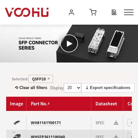
QSFP28
Selected:
✕
Display
⟲ Clear all filters
⤓ Export specifications
Image
Part No.
Datasheet
Com
SPEC
WH81161Y00171
⇄
SPEC
WHSFP36111W040
⇄