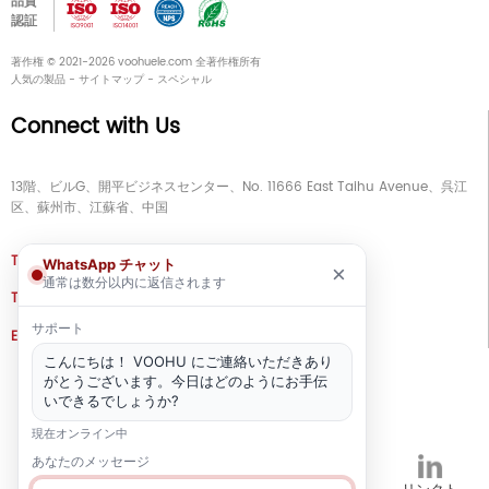
品質
認証
著作権 © 2021-2026 voohuele.com 全著作権所有
人気の製品
-
サイトマップ
-
スペシャル
Connect with Us
13階、ビルG、開平ビジネスセンター、No. 11666 East Taihu Avenue、呉江
区、蘇州市、江蘇省、中国
TEL
+86 133 5804 1040 (WhatsApp)
WhatsApp チャット
×
通常は数分以内に返信されます
TEL
+86 180 2130 1136 / +86 133 3865 5578
サポート
E-MAIL
voohu@voohuele.com
こんにちは！ VOOHU にご連絡いただきあり
ソーシャルメディア
がとうございます。今日はどのようにお手伝
いできるでしょうか?
現在オンライン中
あなたのメッセージ