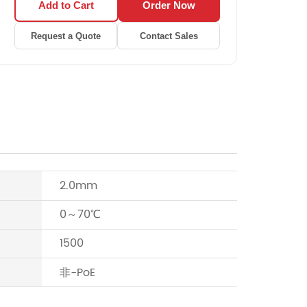
Add to Cart
Order Now
Request a Quote
Contact Sales
2.0mm
0～70℃
1500
非-PoE