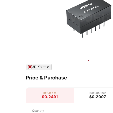
3Dビューア
Price & Purchase
10–99 pcs
100–499 pcs
$0.2491
$0.2097
Quantity