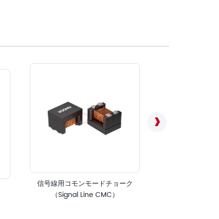
信号線用コモンモードチョーク
TVS/
（Signal Line CMC）