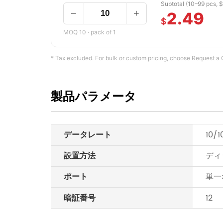
Subtotal (10–99 pcs, 
−
+
2.49
$
MOQ 10 · pack of 1
* Tax excluded. For bulk or custom pricing, choose Request a 
製品パラメータ
データレート
10/
設置方法
ディ
ポート
単一
暗証番号
12