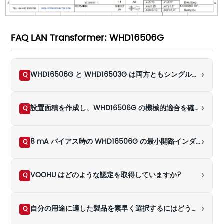
FAQ LAN Transformer: WHD16506G
›
WHD16506G と WHD16503G は両方ともシングルポート 16PIN、2.54 mm DIP デバイスであるにもかかわらず、PCB フットプリントを共有できないのはなぜですか?
Q
›
設置面積を作成し、WHD16506G の機械的適合を確認する場合、どの完全な寸法を使用する必要がありますか?
Q
›
8 mA バイアス時の WHD16506G の最小開路インダクタンス 350 μH は、PoE サポートを示していますか?
Q
›
VOOHU はどのような認定を取得していますか?
Q
›
自分の用途に適した製品を素早く選択するにはどうすればよいですか?
Q