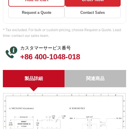
Request a Quote
Contact Sales
* Tax excluded. For bulk or custom pricing, choose Request a Quote. Lead
time: contact our sales team.
カスタマーサービス番号
+86 400-1048-018
製品詳細
関連商品