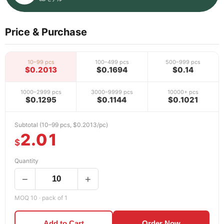
Price & Purchase
10–99 pcs
100–499 pcs
500–999 pcs
$0.2013
$0.1694
$0.14
1000–2999 pcs
3000–9999 pcs
10000+ pcs
$0.1295
$0.1144
$0.1021
Subtotal (10–99 pcs, $0.2013/pc)
2.01
$
Quantity
−
+
MOQ 10 · pack of 1
Add to Cart
Order Now