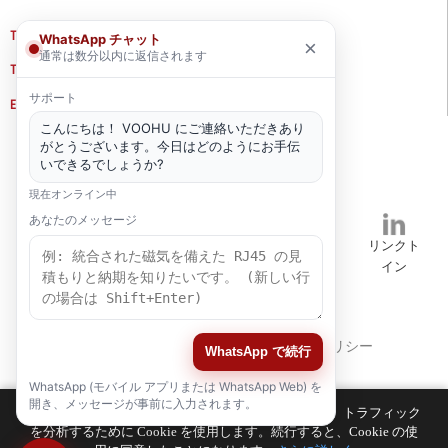
TEL
+86 133 5804 1040 (WhatsApp)
WhatsApp チャット
×
通常は数分以内に返信されます
TEL
+86 180 2130 1136 / +86 133 3865 5578
サポート
E-MAIL
voohu@voohuele.com
こんにちは！ VOOHU にご連絡いただきあり
ソーシャルメディア
がとうございます。今日はどのようにお手伝
いできるでしょうか?
現在オンライン中
あなたのメッセージ
TikTok
YouTube
ワッツア
インスタグ
リンクト
ップ
ラム
イン
キャリア
人事
プライバシーポリシー
WhatsApp で続行
WhatsApp (モバイル アプリまたは WhatsApp Web) を
開き、メッセージが事前に入力されます。
お客様のブラウジング エクスペリエンスを向上させ、トラフィック
を分析するために Cookie を使用します。続行すると、Cookie の使