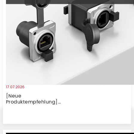
17.07.2026
[Neue
Produktempfehlung]
CAT6A 10 Gigabit
wasserdichter RJ45-
Koppler männlich und
weiblich