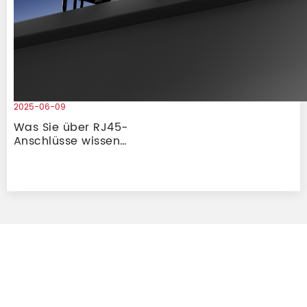
2025-06-09
Was Sie über RJ45-
Anschlüsse wissen
müssen: RJ45-
Gigabit-PoE-
Übertragung × RJ45-
Überspannungsschutzlösung
× RJ45-neutraler
Salzsprühtest