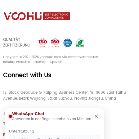
QUALITÄT
ZERTIFIZIERUNG
Copyright © 2021-2026 voohuele.com Alle Rechte vorbehalten
Beliebte Produkte
-
Sitemap
-
Speziell
Connect with Us
13. Stock, Gebäude G, Kaiping Business Center, Nr. 11666 East Taihu
Avenue, Bezirk Wujiang, Stadt Suzhou, Provinz Jiangsu, China
TEL
+86 133 5804 1040 (WhatsApp)
WhatsApp-Chat
×
Antworten in der Regel innerhalb von Minuten
TEL
+86 180 2130 1136 / +86 133 3865 5578
Unterstützung
E-MAIL
voohu@voohuele.com