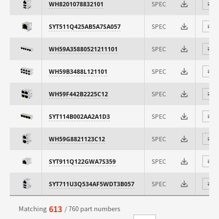
SPEC
WH8201078832101
⇄
SPEC
SYT511Q425AB5A7SA057
⇄
SPEC
WH59A35880521211101
⇄
SPEC
WH59B3488L121101
⇄
SPEC
WH59F442B2225C12
⇄
SPEC
SYT114B002AA2A1D3
⇄
SPEC
WH59G8821123C12
⇄
SPEC
SYT911Q122GWA7S359
⇄
SPEC
SYT711U3Q534AF5WDT3B057
⇄
613
Matching
/ 760 part numbers