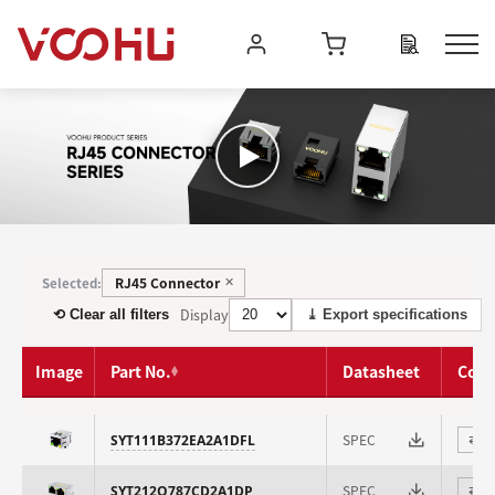
RJ45 Connector
Selected:
✕
Display
⟲ Clear all filters
⤓ Export specifications
Image
Part No.
Datasheet
Com
SPEC
SYT111B372EA2A1DFL
⇄
SPEC
SYT212Q787CD2A1DP
⇄