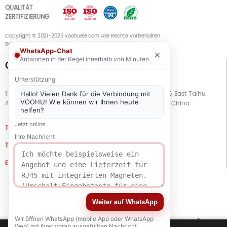
QUALITÄT
ZERTIFIZIERUNG
Copyright © 2021-2026 voohuele.com Alle Rechte vorbehalten
Beliebte Produkte
-
Sitemap
-
Speziell
WhatsApp-Chat
×
Antworten in der Regel innerhalb von Minuten
Connect with Us
Unterstützung
13. Stock, Gebäude G, Kaiping Business Center, Nr. 11666 East Taihu
Hallo! Vielen Dank für die Verbindung mit
VOOHU! Wie können wir Ihnen heute
Avenue, Bezirk Wujiang, Stadt Suzhou, Provinz Jiangsu, China
helfen?
Jetzt online
TEL
+86 133 5804 1040 (WhatsApp)
Ihre Nachricht
TEL
+86 180 2130 1136 / +86 133 3865 5578
E-MAIL
voohu@voohuele.com
Soziale Medien
Weiter auf WhatsApp
Wir öffnen WhatsApp (mobile App oder WhatsApp
Web) mit Ihrer vorab ausgefüllten Nachricht.