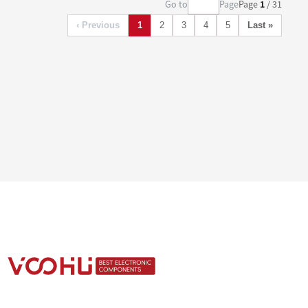
Go to
Page
Page
1
/ 31
‹ Previous
1
2
3
4
5
Last »