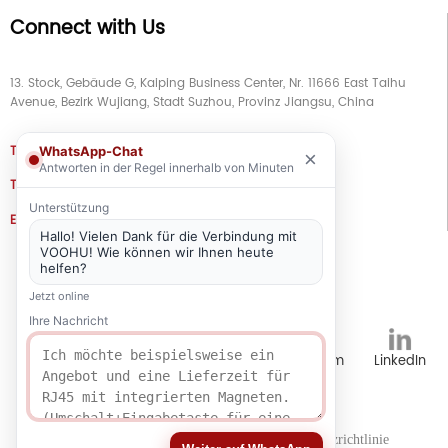
Connect with Us
13. Stock, Gebäude G, Kaiping Business Center, Nr. 11666 East Taihu
Avenue, Bezirk Wujiang, Stadt Suzhou, Provinz Jiangsu, China
TEL
+86 133 5804 1040 (WhatsApp)
WhatsApp-Chat
×
Antworten in der Regel innerhalb von Minuten
TEL
+86 180 2130 1136 / +86 133 3865 5578
Unterstützung
E-MAIL
voohu@voohuele.com
Hallo! Vielen Dank für die Verbindung mit
VOOHU! Wie können wir Ihnen heute
Soziale Medien
helfen?
Jetzt online
Ihre Nachricht
TikTok
YouTube
WhatsApp
Instagram
LinkedIn
Karrieren
Personalwesen
Datenschutzrichtlinie