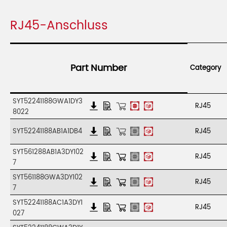
RJ45-Anschluss
Part Number
Category
SYT52241188GWA1DY3
RJ45
8022
SYT52241188AB1A1DB4
RJ45
SYT561288AB1A3DY102
RJ45
7
SYT561188GWA3DY102
RJ45
7
SYT52241188AC1A3DY1
RJ45
027