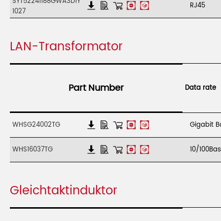
SYT52241188GWA3D1Y
RJ45
1027
LAN-Transformator
Part Number
Data rate
WHSG24002TG
Gigabit 
WHS16037TG
10/100Ba
Gleichtaktinduktor