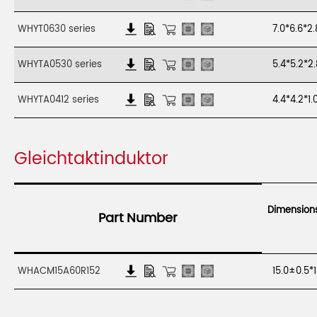
WHYT0630 series
7.0*6.6*
WHYTA0530 series
5.4*5.2*
WHYTA0412 series
4.4*4.2*1
Gleichtaktinduktor
Dimension
Part Number
WHACM15A60R152
15.0±0.5*