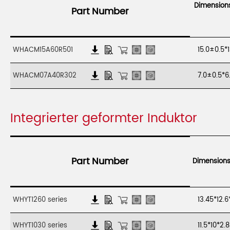
Dimension
Part Number
WHACM15A60R501
15.0±0.5*
WHACM07A40R302
7.0±0.5*6
Integrierter geformter Induktor
Part Number
Dimension
WHYT1260 series
13.45*12.
WHYT1030 series
11.5*10*2