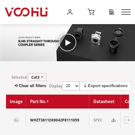
Cat3
Selected:
✕
Display
⟲ Clear all filters
⤓ Export specifications
Image
Part No.
Datasheet
Com
SPEC
WHZT3811EK0042P8111059
⇄