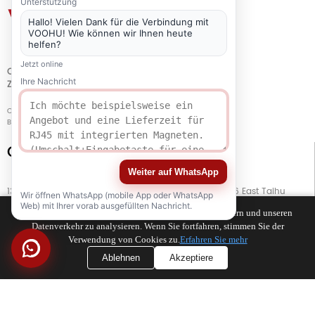
Unterstützung
Hallo! Vielen Dank für die Verbindung mit
VOOHU! Wie können wir Ihnen heute
helfen?
Jetzt online
QUALITÄT
Ihre Nachricht
ZERTIFIZIERUNG
Copyright © 2021-2026 voohuele.com Alle Rechte vorbehalten
Beliebte Produkte
-
Sitemap
-
Speziell
Connect with Us
Weiter auf WhatsApp
13. Stock, Gebäude G, Kaiping Business Center, Nr. 11666 East Taihu
Wir öffnen WhatsApp (mobile App oder WhatsApp
Avenue, Bezirk Wujiang, Stadt Suzhou, Provinz Jiangsu, China
Web) mit Ihrer vorab ausgefüllten Nachricht.
Wir verwenden Cookies, um Ihr Surferlebnis zu verbessern und unseren
Datenverkehr zu analysieren. Wenn Sie fortfahren, stimmen Sie der
TEL
+86 133 5804 1040 (WhatsApp)
Verwendung von Cookies zu.
Erfahren Sie mehr
Ablehnen
Akzeptiere
TEL
+86 180 2130 1136 / +86 133 3865 5578
E-MAIL
voohu@voohuele.com