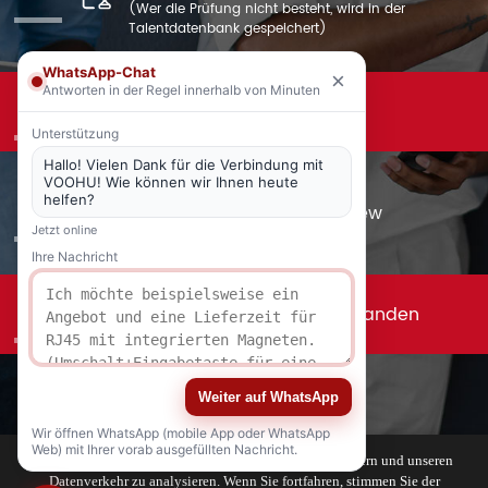
(Wer die Prüfung nicht besteht, wird in der
Talentdatenbank gespeichert)
WhatsApp-Chat
×
Antworten in der Regel innerhalb von Minuten
Schritt
Benachrichtigung über
03
Vorstellungsgespräche
Unterstützung
Hallo! Vielen Dank für die Verbindung mit
VOOHU! Wie können wir Ihnen heute
Schritt
helfen?
Professioneller Test/Interview
04
Jetzt online
Ihre Nachricht
Schritt
Vorstellungsgespräch bestanden
05
Schritt
Weiter auf WhatsApp
Willkommen bei VOOHU
06
Wir öffnen WhatsApp (mobile App oder WhatsApp
Web) mit Ihrer vorab ausgefüllten Nachricht.
Wir verwenden Cookies, um Ihr Surferlebnis zu verbessern und unseren
Datenverkehr zu analysieren. Wenn Sie fortfahren, stimmen Sie der