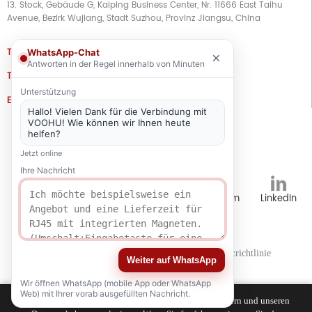
13. Stock, Gebäude G, Kaiping Business Center, Nr. 11666 East Taihu
Avenue, Bezirk Wujiang, Stadt Suzhou, Provinz Jiangsu, China
TEL
+86 133 5804 1040 (WhatsApp)
WhatsApp-Chat
×
Antworten in der Regel innerhalb von Minuten
TEL
+86 180 2130 1136 / +86 133 3865 5578
Unterstützung
E-MAIL
voohu@voohuele.com
Hallo! Vielen Dank für die Verbindung mit
VOOHU! Wie können wir Ihnen heute
Soziale Medien
helfen?
Jetzt online
Ihre Nachricht
TikTok
YouTube
WhatsApp
Instagram
LinkedIn
Karrieren
Personalwesen
Datenschutzrichtlinie
Weiter auf WhatsApp
Wir öffnen WhatsApp (mobile App oder WhatsApp
Web) mit Ihrer vorab ausgefüllten Nachricht.
Wir verwenden Cookies, um Ihr Surferlebnis zu verbessern und unseren