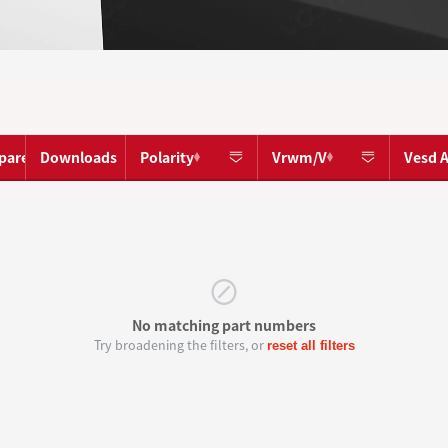
pare
Downloads
Polarity
Vrwm/V
Vesd A
⊘
No matching part numbers
Try broadening the filters, or
reset all filters