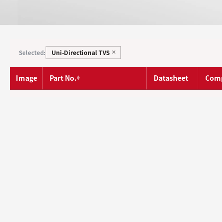
Uni-Directional TVS
Selected:
✕
Image
Part No.
Datasheet
Com