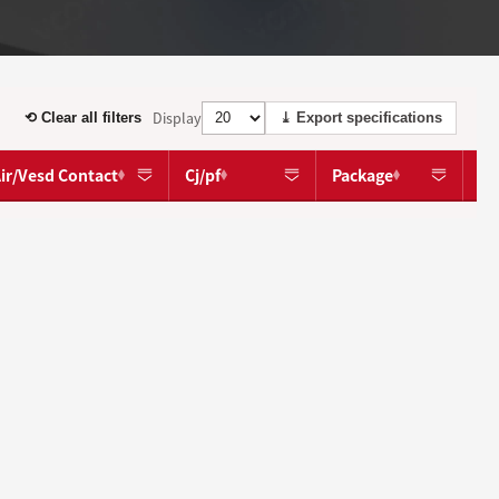
Display
⟲ Clear all filters
⤓ Export specifications
ir/Vesd Contact
Cj/pf
Package
Op