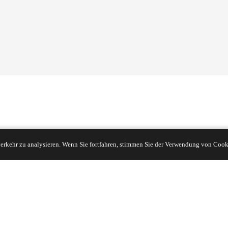
Connect with Us
erkehr zu analysieren. Wenn Sie fortfahren, stimmen Sie der Verwendung von Cook
13. Stock, Gebäude G, Kaiping Business Center, Nr. 11666
East Taihu Avenue, Bezirk Wujiang, Stadt Suzhou, Provinz
T
Jiangsu, China
TEL
+86 133 5804 1040 (WhatsApp)