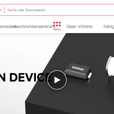
n
terladen
Nachrichtenzentrum
Über VOOHU
Fähig
Menü