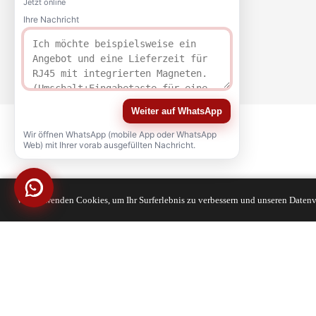
Jetzt online
Ihre Nachricht
Weiter auf WhatsApp
Wir öffnen WhatsApp (mobile App oder WhatsApp
Web) mit Ihrer vorab ausgefüllten Nachricht.
Wir verwenden Cookies, um Ihr Surferlebnis zu verbessern und unseren Datenv
QUALITÄT
ZERTIFIZIERUNG
Copyright © 2021-2026 voohuele.com Alle Rechte vorbehalten
Beliebte Produkte
-
Sitemap
-
Speziell