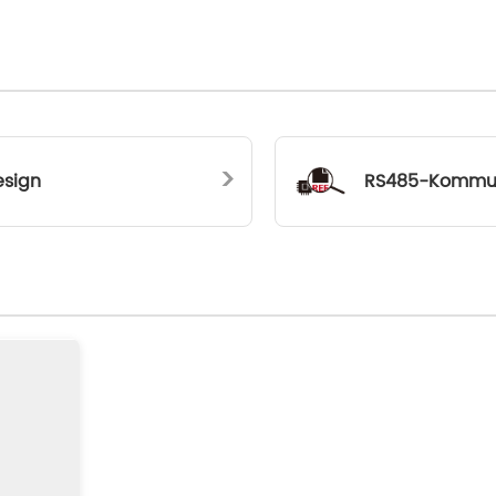
>
esign
RS485-Kommun