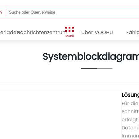
n
terladen
Nachrichtenzentrum
Über VOOHU
Fähig
Menü
Systemblockdiagr
Lösun
Für di
Schnit
erfolg
Datenü
Immuni