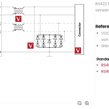
RS422 
verwen
Refer
VOO
von 
Wen
Standa
RS4
RS4