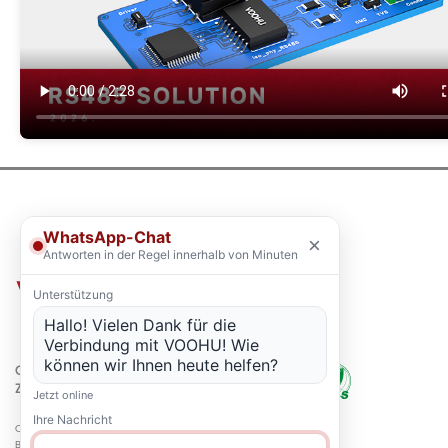
WhatsApp-Chat
×
Antworten in der Regel innerhalb von Minuten
Unterstützung
Hallo! Vielen Dank für die
Verbindung mit VOOHU! Wie
können wir Ihnen heute helfen?
QUALITÄT
ZERTIFIZIERUNG
Jetzt online
Ihre Nachricht
Copyright © 2021-2026 voohuele.com Alle Rechte vorbehalten
Beliebte Produkte
-
Sitemap
-
Speziell