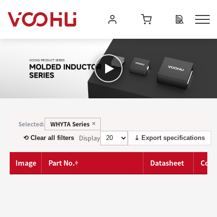
WHYTA Series
Selected:
✕
Display
⟲ Clear all filters
⤓ Export specifications
Image
Part No.
Datasheet
Com