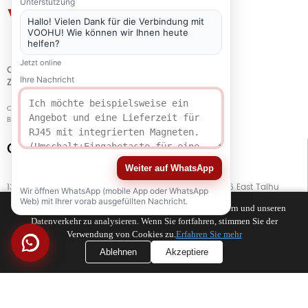
Unterstützung
Hallo! Vielen Dank für die Verbindung mit
VOOHU! Wie können wir Ihnen heute
helfen?
Jetzt online
QUALITÄT
Ihre Nachricht
ZERTIFIZIERUNG
Copyright © 2021-2026 voohuele.com Alle Rechte vorbehalten
Beliebte Produkte
-
Sitemap
-
Speziell
Connect with Us
Weiter auf WhatsApp
13. Stock, Gebäude G, Kaiping Business Center, Nr. 11666 East Taihu
Wir öffnen WhatsApp (mobile App oder WhatsApp
Avenue, Bezirk Wujiang, Stadt Suzhou, Provinz Jiangsu, China
Web) mit Ihrer vorab ausgefüllten Nachricht.
Wir verwenden Cookies, um Ihr Surferlebnis zu verbessern und unseren
Datenverkehr zu analysieren. Wenn Sie fortfahren, stimmen Sie der
TEL
+86 133 5804 1040 (WhatsApp)
Verwendung von Cookies zu.
Erfahren Sie mehr
Ablehnen
Akzeptiere
TEL
+86 180 2130 1136 / +86 133 3865 5578
E-MAIL
voohu@voohuele.com