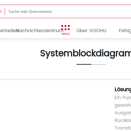
n
terladen
Nachrichtenzentrum
Über VOOHU
Fähig
Menü
Systemblockdiagr
Lösun
Ein Pu
gewähl
Ausgan
Rückko
Transf