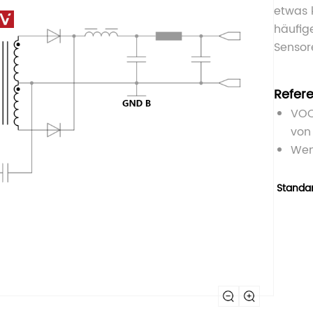
etwas 
häufig
Sensor
Refer
VOO
von 
Wen
Standa