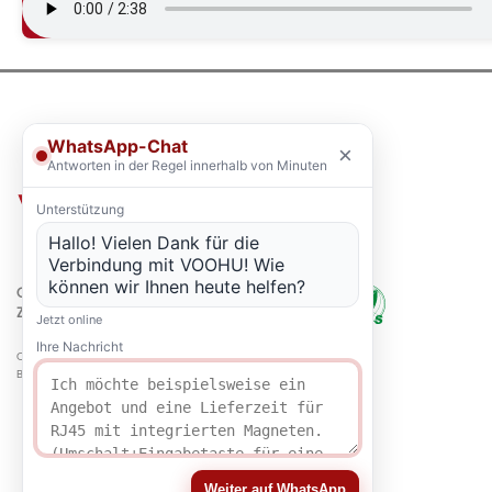
WhatsApp-Chat
×
Antworten in der Regel innerhalb von Minuten
Unterstützung
Hallo! Vielen Dank für die
Verbindung mit VOOHU! Wie
können wir Ihnen heute helfen?
QUALITÄT
ZERTIFIZIERUNG
Jetzt online
Ihre Nachricht
Copyright © 2021-2026 voohuele.com Alle Rechte vorbehalten
Beliebte Produkte
-
Sitemap
-
Speziell
Weiter auf WhatsApp