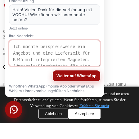
Unterstützung
Hallo! Vielen Dank für die Verbindung mit
VOOHU! Wie können wir Ihnen heute
helfen?
Jetzt online
QUALITÄT
Ihre Nachricht
ZERTIFIZIERUNG
Copyright © 2021-2026 voohuele.com Alle Rechte vorbehalten
Beliebte Produkte
-
Sitemap
-
Speziell
Connect with Us
Weiter auf WhatsApp
13. Stock, Gebäude G, Kaiping Business Center, Nr. 11666 East Taihu
Wir öffnen WhatsApp (mobile App oder WhatsApp
Avenue, Bezirk Wujiang, Stadt Suzhou, Provinz Jiangsu, China
Web) mit Ihrer vorab ausgefüllten Nachricht.
Wir verwenden Cookies, um Ihr Surferlebnis zu verbessern und unseren
Datenverkehr zu analysieren. Wenn Sie fortfahren, stimmen Sie der
TEL
+86 133 5804 1040 (WhatsApp)
Verwendung von Cookies zu.
Erfahren Sie mehr
Ablehnen
Akzeptiere
TEL
+86 180 2130 1136 / +86 133 3865 5578
E-MAIL
voohu@voohuele.com