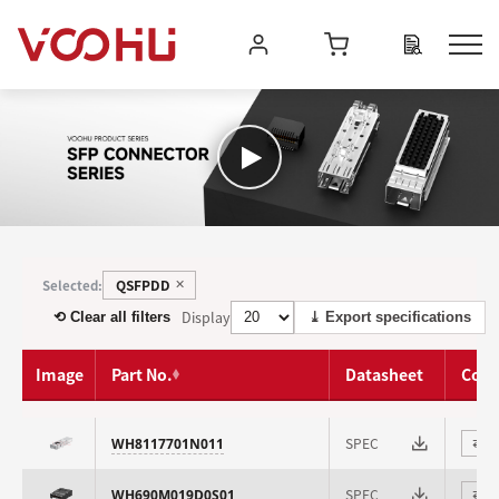
QSFPDD
Selected:
✕
Display
⟲ Clear all filters
⤓ Export specifications
Image
Part No.
Datasheet
Com
SPEC
WH8117701N011
⇄
SPEC
WH690M019D0S01
⇄