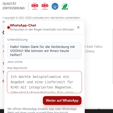
QUALITÄT
ZERTIFIZIERUNG
Copyright © 2021-2026 voohuele.com Alle Rechte vorbehalten
Beliebte Produkte
-
Sitemap
-
Speziell
WhatsApp-Chat
×
Antworten in der Regel innerhalb von Minuten
Connect with Us
Unterstützung
13. Stock, Gebäude G, Kaiping Business Center, Nr. 11666 East Taihu
Hallo! Vielen Dank für die Verbindung mit
VOOHU! Wie können wir Ihnen heute
Avenue, Bezirk Wujiang, Stadt Suzhou, Provinz Jiangsu, China
helfen?
Jetzt online
TEL
+86 133 5804 1040 (WhatsApp)
Ihre Nachricht
TEL
+86 180 2130 1136 / +86 133 3865 5578
E-MAIL
voohu@voohuele.com
Soziale Medien
Weiter auf WhatsApp
Wir öffnen WhatsApp (mobile App oder WhatsApp
Web) mit Ihrer vorab ausgefüllten Nachricht.