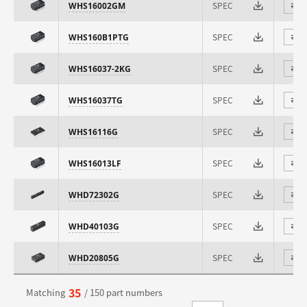
SPEC
WHS16002GM
⇄
SPEC
WHS160B1PTG
⇄
SPEC
WHS16037-2KG
⇄
SPEC
WHS16037TG
⇄
SPEC
WHS16116G
⇄
SPEC
WHS16013LF
⇄
SPEC
WHD72302G
⇄
SPEC
WHD40103G
⇄
SPEC
WHD20805G
⇄
35
Matching
/ 150 part numbers