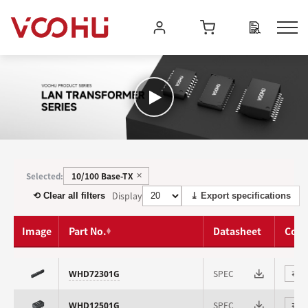
10/100 Base-TX
Selected:
✕
Display
⟲ Clear all filters
⤓ Export specifications
Image
Part No.
Datasheet
Com
SPEC
WHD72301G
⇄
SPEC
WHD12501G
⇄