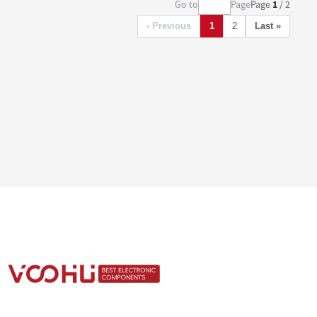
Go to
Page
Page
1
/ 2
‹ Previous
1
2
Last »