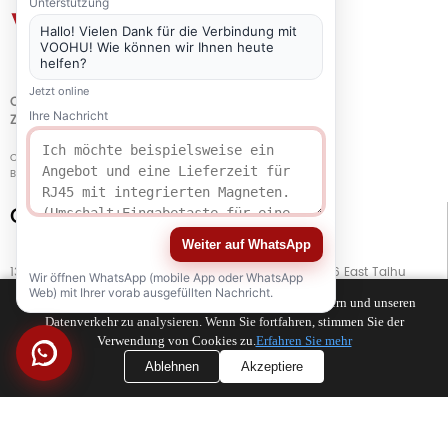
Unterstützung
Hallo! Vielen Dank für die Verbindung mit
VOOHU! Wie können wir Ihnen heute
helfen?
Jetzt online
QUALITÄT
Ihre Nachricht
ZERTIFIZIERUNG
Copyright © 2021-2026 voohuele.com Alle Rechte vorbehalten
Beliebte Produkte
-
Sitemap
-
Speziell
Connect with Us
Weiter auf WhatsApp
13. Stock, Gebäude G, Kaiping Business Center, Nr. 11666 East Taihu
Wir öffnen WhatsApp (mobile App oder WhatsApp
Avenue, Bezirk Wujiang, Stadt Suzhou, Provinz Jiangsu, China
Web) mit Ihrer vorab ausgefüllten Nachricht.
Wir verwenden Cookies, um Ihr Surferlebnis zu verbessern und unseren
Datenverkehr zu analysieren. Wenn Sie fortfahren, stimmen Sie der
TEL
+86 133 5804 1040 (WhatsApp)
Verwendung von Cookies zu.
Erfahren Sie mehr
Ablehnen
Akzeptiere
TEL
+86 180 2130 1136 / +86 133 3865 5578
E-MAIL
voohu@voohuele.com