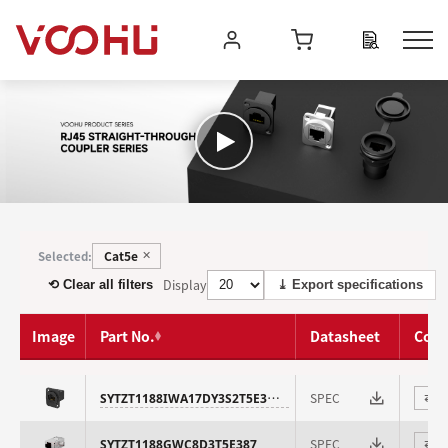
Cat5e
Selected:
✕
Display
⟲ Clear all filters
⤓ Export specifications
Image
Part No.
Datasheet
Com
SYTZT1188IWA17DY3S2T5E387A
SPEC
⇄
SPEC
SYTZT1188GWC8D3T5E387
⇄