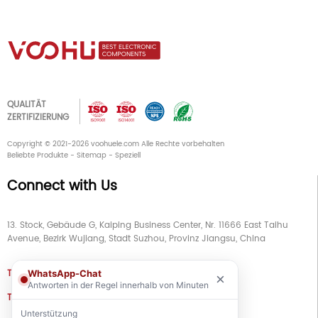
QUALITÄT
ZERTIFIZIERUNG
Copyright © 2021-2026 voohuele.com Alle Rechte vorbehalten
Beliebte Produkte
-
Sitemap
-
Speziell
Connect with Us
13. Stock, Gebäude G, Kaiping Business Center, Nr. 11666 East Taihu
Avenue, Bezirk Wujiang, Stadt Suzhou, Provinz Jiangsu, China
TEL
+86 133 5804 1040 (WhatsApp)
WhatsApp-Chat
×
Antworten in der Regel innerhalb von Minuten
TEL
+86 180 2130 1136 / +86 133 3865 5578
Unterstützung