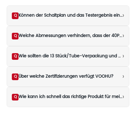
›
Können der Schaltplan und das Testergebnis eines Kanals als Schlussfolgerung für alle vier kopiert werden, nachdem WHD40101G vier Ports integriert hat?
Q
›
Welche Abmessungen verhindern, dass der 40PIN-Durchgangsloch-Footprint des WHD40101G einen herkömmlichen DIP-40-Footprint verwenden kann?
Q
›
Wie sollten die 13 Stück/Tube-Verpackung und das Wellenlötfenster von WHD40101G in die Massenproduktionsvorbereitung einbezogen werden?
Q
›
Über welche Zertifizierungen verfügt VOOHU?
Q
›
Wie kann ich schnell das richtige Produkt für meine Anwendung auswählen?
Q