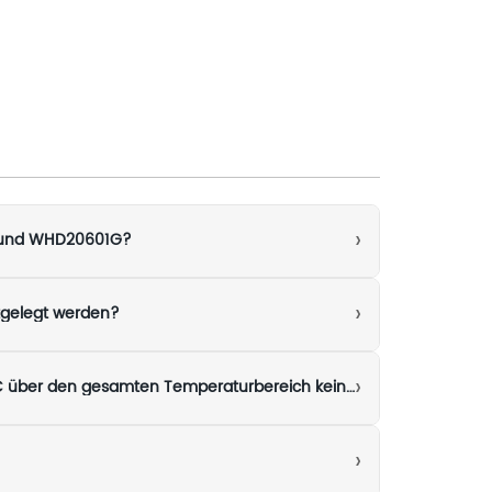
›
G und WHD20601G?
›
tgelegt werden?
›
Bedeutet die Nennleistung des WHD20601TG von -40 bis +85 °C, dass seine elektrischen Ergebnisse bei 25 °C über den gesamten Temperaturbereich keiner Überprüfung bedürfen?
›