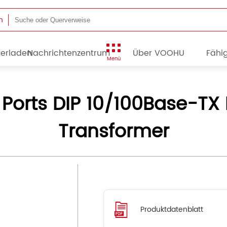
n
terladen
Nachrichtenzentrum
Über VOOHU
Fähig
Menü
orts DIP 10/100Base-TX
Transformer
Produktdatenblatt