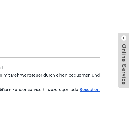
Schl
ll.
en mit Mehrwertsteuer durch einen bequemen und
ten
um Kundenservice hinzuzufügen oder
Besuchen