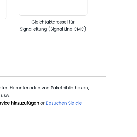
Gleichtaktdrossel für
TVS/
Signalleitung (Signal Line CMC)
er: Herunterladen von Paketbibliotheken,
 usw.
rvice hinzuzufügen
or
Besuchen Sie die